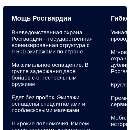
Мощь Росгвардии
Гибко
Вневедомственная охрана
Умная 
Росгвардии – государственная
провод
военизированная структура
с
9 500 экипажами по стране
Мгнове
охранн
Максимальное оснащение. В
дублир
группе задержания двое
Росгва
бойцов с огнестрельным
оружием
Кругло
Едет без пробок. Экипажи
Премиа
оснащены спецсигналами и
сервис
проблесковыми маячками
Мобиль
Широкие полномочия. Имеем
истори
право проверить документы и