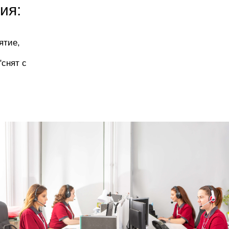
ия:
ятие,
"снят с