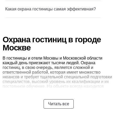
Какая охрана гостиницы самая эффективная?
Охрана гостиниц в городе
Москве
В гостиницы и отели Москвы и Московской области
каждый день приезжают тысячи людей. Охрана
гостиниц, в свою очередь, является сложной и
ответственной работой, которая имеет множество
нюансов и требует тщательной специальной подготовки
специалистов, высокий уровень их квалификации и их
постоянное обучение. На объекте всегда находится
множество людей — посетителей и работников. Среди
гостей могут быть разные личности, в том числе
преступники. На территории отеля находятся не только
Читать все
номера для проживания постояльцев, но также кафе,
рестораны, прачечные, фитнес-центры, спа салоны и
другие заведения. И все эти помещения владелец