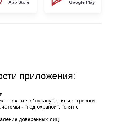
App Store
Google Play
сти приложения:
в
 – взятие в “охрану”, снятие, тревоги
истемы - "под охраной", "снят с
даление доверенных лиц