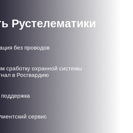
ть Рустелематики
ация без проводов
м сработку охранной системы
гнал в Росгвардию
 поддержка
лиентский сервис