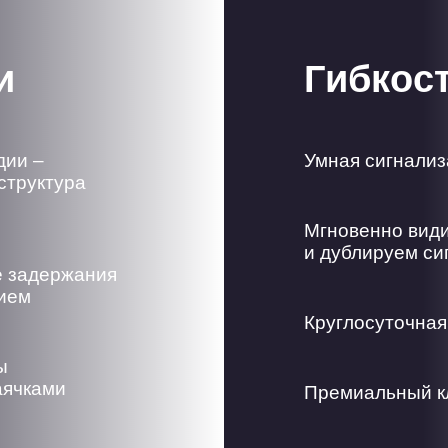
и
Гибкос
дии –
Умная сигнализ
структура
Мгновенно види
и дублируем си
е задержания
жием
Круглосуточная
ы
аячками
Премиальный к