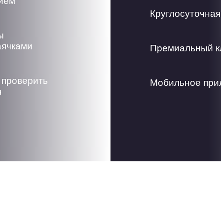
жием
Круглосуточная
ы
аячками
Премиальный к
 проверить
Мобильное прил
я