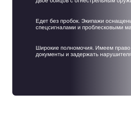
двое бойцов с огнестрельным ору
Едет без пробок. Экипажи оснащен
спецсигналами и проблесковыми м
Широкие полномочия. Имеем право
документы и задержать нарушител