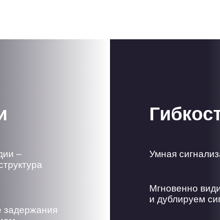
и
Гибкос
дии –
Умная сигнализ
структура
Мгновенно види
и дублируем си
е задержания