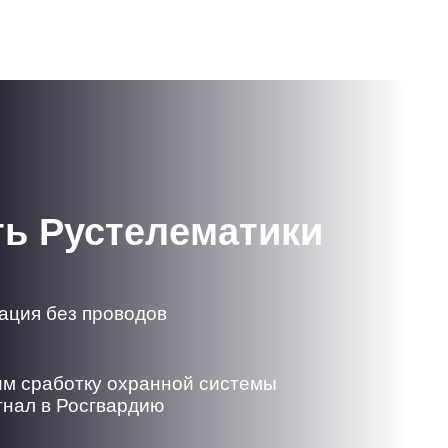
ть Рустелематики
ация без проводов
м сработку охранной системы
гнал в Росгвардию