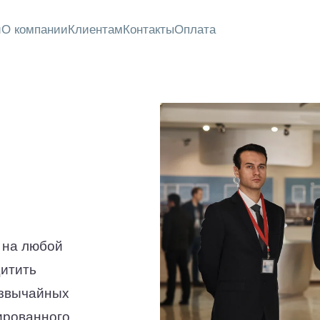
и
О компании
Клиентам
Контакты
Оплата
 на любой
щитить
езвычайных
ированного