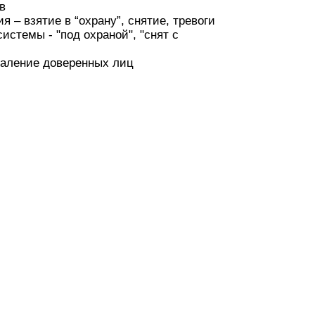
в
 – взятие в “охрану”, снятие, тревоги
истемы - "под охраной", "снят с
даление доверенных лиц