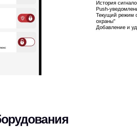
История сигнало
Push-уведомления
Текущий режим с
охраны"
Добавление и у
борудования