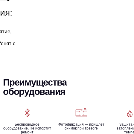
ия:
ятие,
"снят с
Преимущества
оборудования
Беспроводное
Фотофиксация — пришлет
Защита 
оборудование. Не испортит
снимок при тревоге
затоплени
ремонт
темп