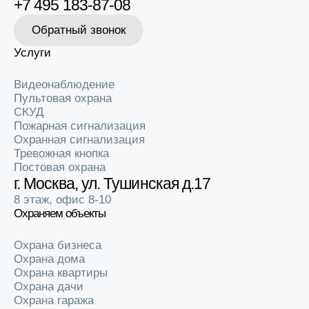
+7 495 183-87-08
оборудования для монтажа.
2.
Установка.
Выполним монтаж охранной сигнализации с
учетом всех норм и правил.
Обратный звонок
3.
Наладка и обслуживание.
После установки охранной
системы мы проверим работоспособность оборудования.
Услуги
Впоследствии производим гарантийное обслуживание устройств
при необходимости.
Видеонаблюдение
Пультовая охрана
СКУД
Пожарная сигнализация
Охранная сигнализация
Тревожная кнопка
Постовая охрана
г. Москва, ул. Тушинская д.17
8 этаж, офис 8-10
Охраняем объекты
Охрана бизнеса
Охрана дома
Охрана квартиры
Охрана дачи
Охрана гаража