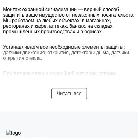
Монтаж охранной сигнализации — верный способ
защитить ваше имущество от незаконных посягательств.
Мы работаем на любых объектах: в магазинах,
ресторанах и кафе, аптеках, банках, на складах,
промышленных производствах и в офисах.
Устанавливаем все необходимые элементы защиты:
датчики движения, открытия, детекторы дыма, датчики
открытия стекла.
При возникновении аварийной ситуации датчики
передают сигнал в центр безопасности. И уже через 7
минут на объект приезжает экипаж быстрого
реагирования Росгвардии.
Читать все
Что входит в пакет наших
услуг?
1.
Проектирование.
Наш специалист приедет на объект,
проведет необходимые замеры, составит перечень