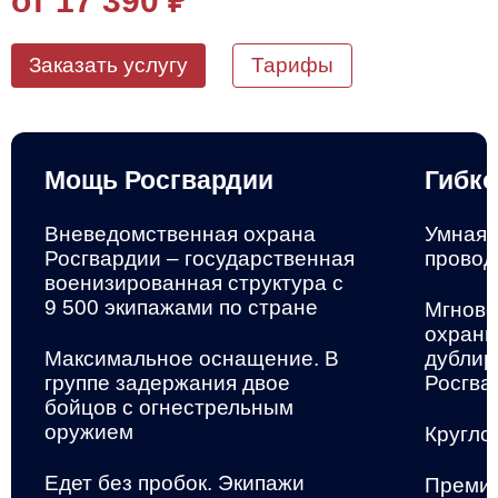
от 17 390
₽
Заказать услугу
Тарифы
Мощь Росгвардии
Гибко
Вневедомственная охрана
Умная 
Росгвардии – государственная
провод
военизированная структура
с
9 500 экипажами по стране
Мгнове
охранн
Максимальное оснащение. В
дублир
группе задержания двое
Росгва
бойцов с огнестрельным
оружием
Кругло
Едет без пробок. Экипажи
Премиа