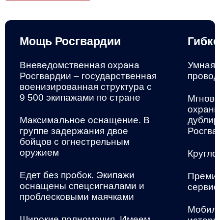
Мощь Росгвардии
Гибко
Вневедомственная охрана
Умная 
Росгвардии – государственная
провод
военизированная структура
с
9 500 экипажами по стране
Мгнове
охранн
Максимальное оснащение. В
дублир
группе задержания двое
Росгва
бойцов с огнестрельным
оружием
Кругло
Едет без пробок. Экипажи
Премиа
оснащены спецсигналами и
сервис
проблесковыми маячками
Мобиль
Широкие полномочия. Имеем