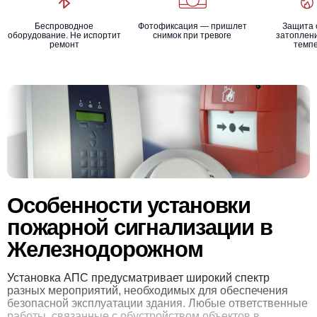
Беспроводное
Фотофиксация — пришлет
Защита 
оборудование. Не испортит
снимок при тревоге
затоплени
ремонт
темп
Особенности установки
пожарной сигнализации в
Железнодорожном
Установка АПС предусматривает широкий спектр
разных мероприятий, необходимых для обеспечения
безопасной эксплуатации здания. Любые ответственные
работы, связанные с обустройством объектов в