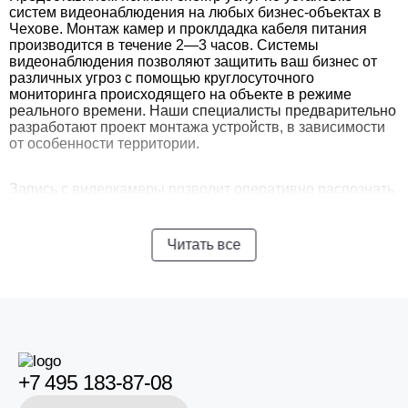
систем видеонаблюдения на любых бизнес-объектах в
Чехове. Монтаж камер и проклдадка кабеля питания
производится в течение 2—3 часов. Системы
видеонаблюдения позволяют защитить ваш бизнес от
различных угроз с помощью круглосуточного
мониторинга происходящего на объекте в режиме
реального времени. Наши специалисты предварительно
разработают проект монтажа устройств, в зависимости
от особенности территории.
Запись с видеокамеры позволит оперативно распознать
преступников и предотвратить несанкционированные
действия. В комплекс наших услуг входит анализ
помещения, выбор места для установки камеры, а также
Читать все
подбор оборудования и просчёт метров трасс кабеля для
конкретного объекта. Установим камеры так, чтобы на
объекте не было «мертвых зон».
+7 495 183-87-08