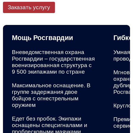
Заказать услугу
Мощь Росгвардии
Гибко
Вневедомственная охрана
Умная 
Росгвардии – государственная
провод
военизированная структура
с
9 500 экипажами по стране
Мгнове
охранн
Максимальное оснащение. В
дублир
группе задержания двое
Росгва
бойцов с огнестрельным
оружием
Кругло
Едет без пробок. Экипажи
Премиа
оснащены спецсигналами и
сервис
проблесковыми маячками