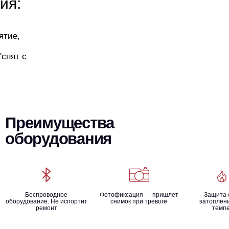
ия:
ятие,
"снят с
Преимущества
оборудования
Беспроводное
Фотофиксация — пришлет
Защита 
оборудование. Не испортит
снимок при тревоге
затоплени
ремонт
темп