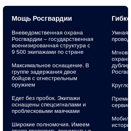
Мощь Росгвардии
Гибко
Вневедомственная охрана
Умная 
Росгвардии – государственная
провод
военизированная структура
с
9 500 экипажами по стране
Мгнове
охранн
Максимальное оснащение. В
дублир
группе задержания двое
Росгва
бойцов с огнестрельным
оружием
Кругло
Едет без пробок. Экипажи
Премиа
оснащены спецсигналами и
сервис
проблесковыми маячками
Мобиль
Широкие полномочия. Имеем
истори
право проверить документы и