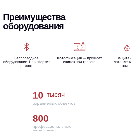
Преимущества
оборудования
Беспроводное
Фотофиксация — пришлет
Защита 
оборудование. Не испортит
снимок при тревоге
затоплени
ремонт
темп
10
ТЫСЯЧ
охраняемых объектов
800
профессиональных
сотрудников