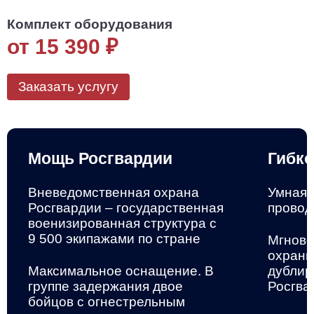
Комплект оборудования
от 15 390
₽
Заказать услугу
Мощь Росгвардии
Гибко
Вневедомственная охрана
Умная 
Росгвардии – государственная
провод
военизированная структура
с
9 500 экипажами по стране
Мгнове
охранн
Максимальное оснащение. В
дублир
группе задержания двое
Росгва
бойцов с огнестрельным