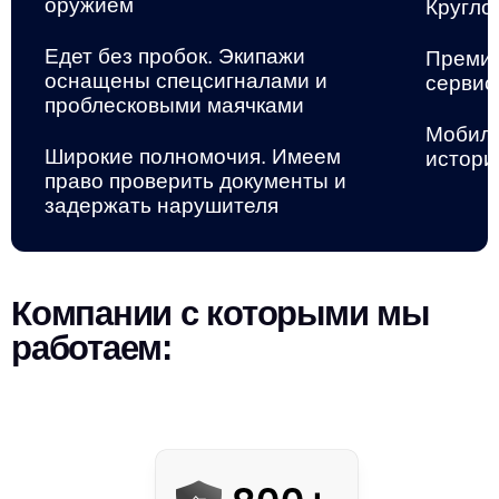
оружием
Кругло
Едет без пробок. Экипажи
Премиа
оснащены спецсигналами и
сервис
проблесковыми маячками
Мобиль
Широкие полномочия. Имеем
истори
право проверить документы и
задержать нарушителя
Компании с которыми мы
работаем: