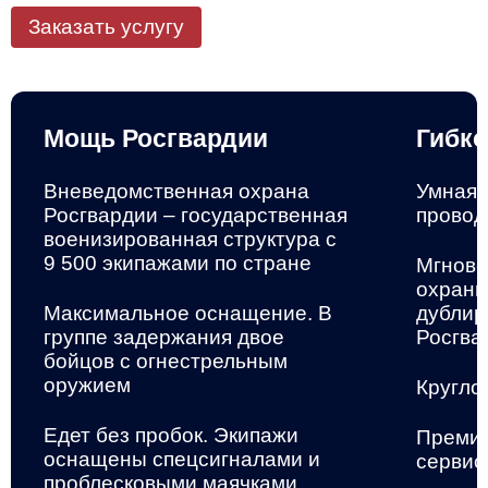
Заказать услугу
Мощь Росгвардии
Гибко
Вневедомственная охрана
Умная 
Росгвардии – государственная
провод
военизированная структура
с
9 500 экипажами по стране
Мгнове
охранн
Максимальное оснащение. В
дублир
группе задержания двое
Росгва
бойцов с огнестрельным
оружием
Кругло
Едет без пробок. Экипажи
Премиа
оснащены спецсигналами и
сервис
проблесковыми маячками