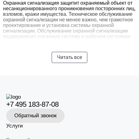
Охранная сигнализация защитит охраняемый объект от
несанкционированного проникновения посторонних лиц,
взломов, кражи имущества. Техническое обслуживание
охранной сигнализации не менее важно, чем грамотное
проектирование и установка системы охранной
сигнализации. Обслуживание охранной сигнализации
поддерживает охранную систему в рабочем состоянии
на протяжении всего эксплуатационного периода.
Обеспечение безопасности на объекте, будь то частное
владение, или предприятие, занимающееся
Читать все
коммерцией, разработкой или производством –
основополагающий фактор, который требует
пристального внимания.
Обслуживание охранно-пожарной сигнализации –
процедура многоэтапная, состоящая из нескольких
основных моментов:
+7 495 183-87-08
Внешний осмотр для выявления механических нарушений;
Обратный звонок
Проверка работоспособности спецоборудования и ПО;
Контроль настроек;
Услуги
Чистка оконечных устройств и основных узлов для
профилактики;
Замеры показателей источников питания;