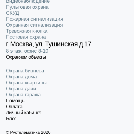
Видеонаблюдение
Проверка контакторов и контактных групп;
Пультовая охрана
ППР систем;
Обучение персонала предприятия или организации.
СКУД
В результате профилактической работы клиент получает
Пожарная сигнализация
отчет о состоянии оборудования, вариантах улучшения,
Охранная сигнализация
после чего в журнал вносится соответствующая запись.
Тревожная кнопка
Постовая охрана
г. Москва, ул. Тушинская д.17
Похожие услуги
8 этаж, офис 8-10
Охраняем объекты
Охрана бизнеса
Обслуживание охранной сигнализации в САО
Охрана дома
Охрана квартиры
Охрана дачи
Охрана гаража
Обслуживание охранной сигнализации в СВАО
Помощь
Оплата
Личный кабинет
Блог
Обслуживание охранной сигнализации в ЮВАО
Смотреть все
© Рустелематика 2026