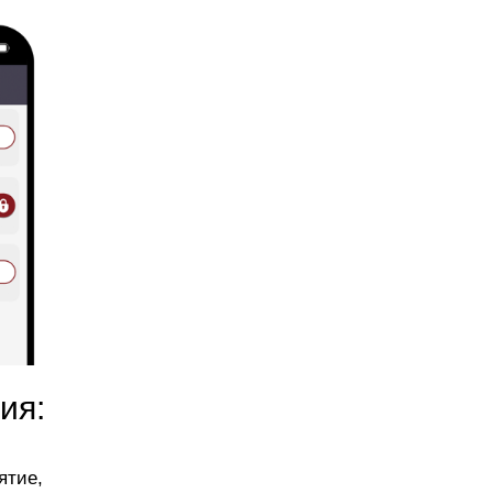
ия:
ятие,