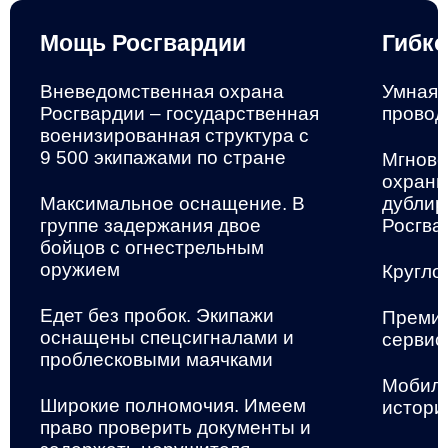
Мощь Росгвардии
Гибко
Вневедомственная охрана
Умная 
Росгвардии – государственная
провод
военизированная структура
с
9 500 экипажами по стране
Мгнове
охранн
Максимальное оснащение. В
дублир
группе задержания двое
Росгва
бойцов с огнестрельным
оружием
Кругло
Едет без пробок. Экипажи
Премиа
оснащены спецсигналами и
сервис
проблесковыми маячками
Мобиль
Широкие полномочия. Имеем
истори
право проверить документы и