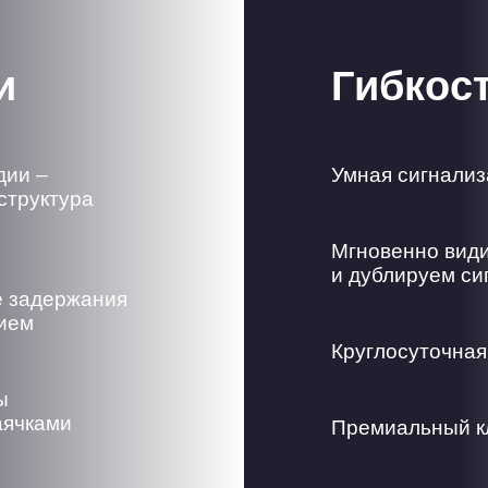
и
Гибкос
дии –
Умная сигнализ
структура
Мгновенно види
и дублируем си
е задержания
жием
Круглосуточная
ы
аячками
Премиальный к