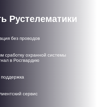
ть Рустелематики
ация без проводов
м сработку охранной системы
гнал в Росгвардию
 поддержка
лиентский сервис