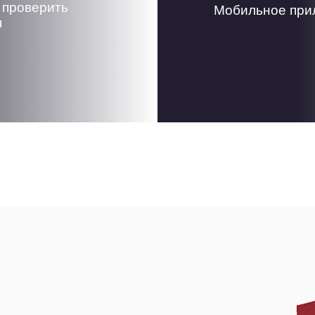
 проверить
Мобильное прил
я