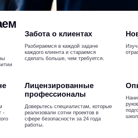
аем
Забота о клиентах
Но
Разбираемся в каждой задаче
Изуч
каждого клиента и стараемся
отра
вы
сделать больше, чем требуется.
витии
не
Лицензированные
Оп
профессионалы
Нани
руко
м
Доверьтесь специалистам, которые
подг
 -
реализовали сотни проектов в
школ
ого
сфере безопасности за 24 года
работы.