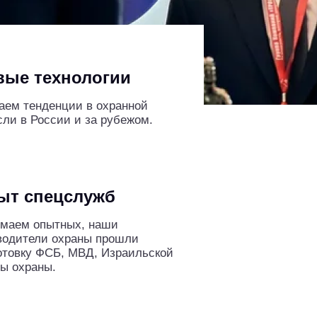
вые технологии
аем тенденции в охранной
сли в России и за рубежом.
ыт спецслужб
маем опытных, наши
водители охраны прошли
отовку ФСБ, МВД, Израильской
ы охраны.