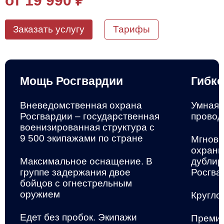
от 19 990
₽
Заказать услугу
Тарифы
Мощь Росгвардии
Гибко
Вневедомственная охрана
Умная 
Росгвардии – государственная
провод
военизированная структура
с
9 500 экипажами по стране
Мгнове
охранн
Максимальное оснащение. В
дублир
группе задержания двое
Росгва
бойцов с огнестрельным
оружием
Кругло
Едет без пробок. Экипажи
Премиа