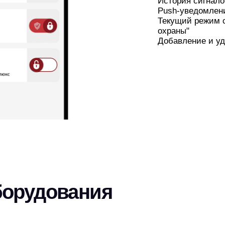
История сигнало
Push-уведомления
Текущий режим с
охраны"
Добавление и у
борудования