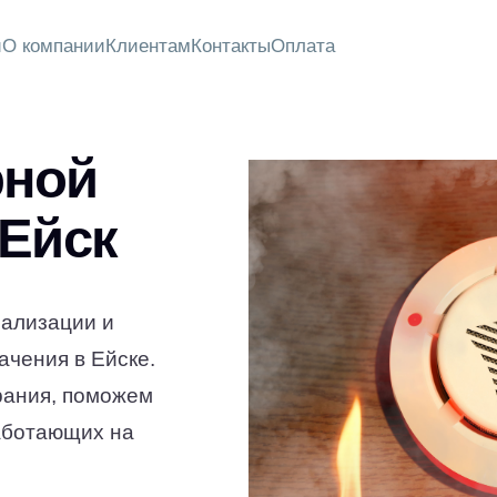
и
О компании
Клиентам
Контакты
Оплата
рной
 Ейск
нализации и
ачения в Ейске.
рания, поможем
аботающих на