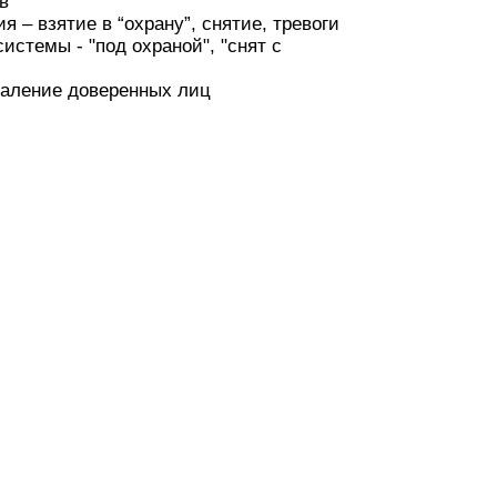
в
 – взятие в “охрану”, снятие, тревоги
истемы - "под охраной", "снят с
даление доверенных лиц