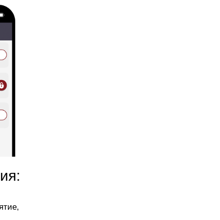
ия:
ятие,