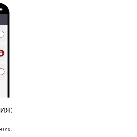
ия:
ятие,